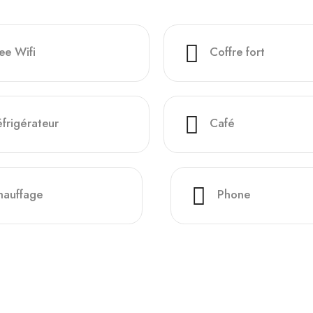
ee Wifi
Coffre fort
frigérateur
Café
hauffage
Phone