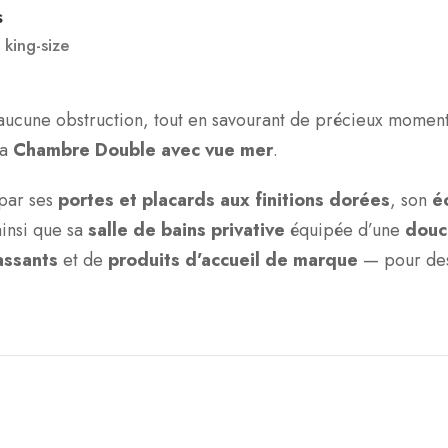
s
t king-size
 aucune obstruction, tout en savourant de précieux momen
la
Chambre Double avec vue mer
.
par ses
portes et placards aux finitions dorées
, son
é
ainsi que sa
salle de bains privative
équipée d’une
douc
assants
et de
produits d’accueil de marque
— pour des