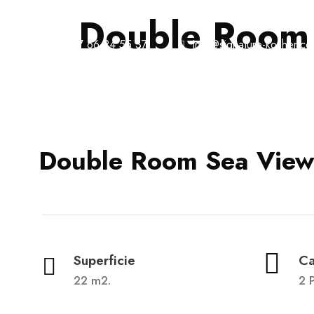
Double Room
+33 7 66 24 55 37
Info@signature-kosher.c
ACCUEIL
Double Room Sea View
Superficie
Ca
22 m2.
2 