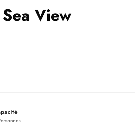
 Sea View
om
QUI SOMMES NOUS
LE CONCEPT
PESSAH 202
pacité
Personnes