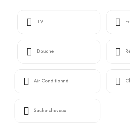
TV
Fr
Douche
Ré
Air Conditionné
C
Sache-cheveux