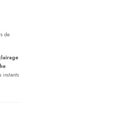
ts de
clairage
he
 instants